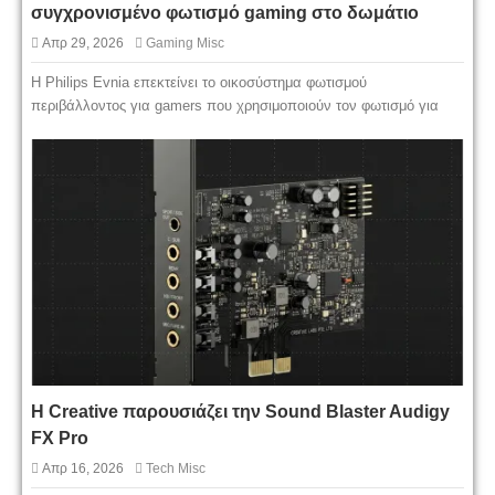
συγχρονισμένο φωτισμό gaming στο δωμάτιο
Απρ 29, 2026
Gaming Misc
Η Philips Evnia επεκτείνει το οικοσύστημα φωτισμού
περιβάλλοντος για gamers που χρησιμοποιούν τον φωτισμό για
Η Creative παρουσιάζει την Sound Blaster Audigy
FX Pro
Απρ 16, 2026
Tech Misc